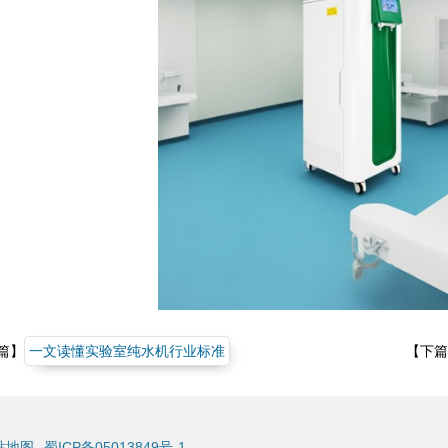
篇】
一文读懂实验室纯水机行业标准
【下篇
站地图
蜀ICP备05013849号-1