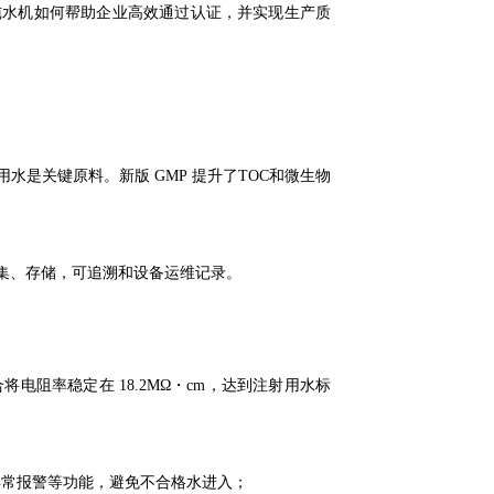
纯水机如何帮助企业高效通过认证，并实现生产质
用水
是关键原料。新版
GMP 提升了TOC和微生物
采集、存储，可追溯和设备运维记录。
组合将电阻率稳定在 18.2MΩ・cm，达到注射用水标
，异常报警等功能，避免不合格水进入；